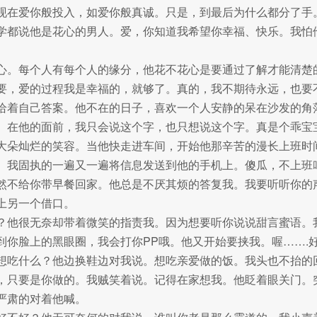
现在爱你般投入，如爱你般真诚。只是，到最后为什么都分了手
学都说他是花心的男人。爱，你知道我希望你幸福、快乐。我怕
心。每个人有每个人的缘分，他花不花心是要通过了解才能清楚
要，爱的过程我是幸福的，就够了。真的，我不期待永远，也要
给着自己答案。他不在的日子，喜欢一个人安静的呆在沙发的角
。在他的面前，我只会说这个字，也只想说这个字。真是个乖宝
大朵灿烂的笑容。当他快走进车间，开始他那辛苦的漫长上班时
。我固执的一遍又一遍将信息发送到他的手机上。傻瓜，不上班
然不给你带早餐回家。他总是不厌其烦的答复我。我要听听你的
上另一个借口。
？他很无奈却带着微笑的指责我。因为想要听你说说甜言蜜语。
到你脸上的黑眼圈，我会打你PP哦。他又开始要挟我。喔…….
想吃什么？他边换鞋边对我说。想吃亲爱做的饭。我头也不抬的
，只要是你做的。我贼笑着说。记得在家想我。他眨着眼关门。
严肃的对着他喊。