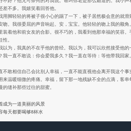
好不好？他无可奈何的对我说。谁叫你老是那么霸道的。我小声
还差不多。我嬉笑着回答他。
我用脚轻轻的将被子很小心的踢了一下，被子居然极会意的就滑
安吻。我很委屈的声音响起。安，宝宝。他轻轻的吻上我的额角
里装着他和前女友的合影。很不巧的，我看到他那幸福的笑容。
任性。
我以为，我真的不在乎他的曾经。我以为，我可以欣然接受他的
？我一直不敢说：你会爱我多久？我一直在等待：等他带我回家
直不敢相信自己会比别人幸福，一直不能直视他会离开我这个事
用来温暖细微的疼痛。幸福，留下那一地残缺不全的点滴，客串
慢的缝补那些过往的甜蜜。
着成为一道美丽的风景
容每天都要喝够8杯水