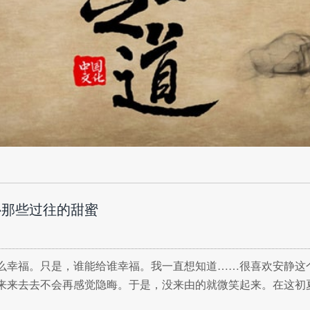
补那些过往的甜蜜
么幸福。只是，谁能给谁幸福。我一直想知道……很喜欢安静这
来来去去不会再感觉隐晦。于是，没来由的就微笑起来。在这初