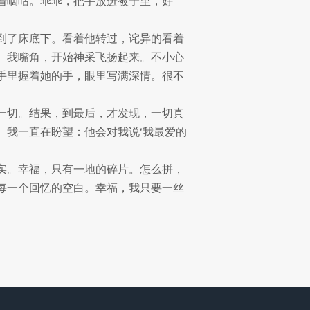
着嘀咕。乖乖，把手放进被子里，好
到了床底下。看着他转过，诧异的看着
。我嘴角，开始神采飞扬起来。不小心
手里握着她的手，眼里写满深情。很不
一切。结果，到最后，才发现，一切真
。我一直在盼望：他会对我说‘我最爱的
实。幸福，只有一地的碎片。怎么拼，
每一个回忆的空白。幸福，我只要一丝